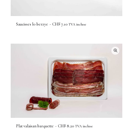
7
.
0
0
à
Saucisses lo berzye
CHF
7.10
TVA incluse
C
AJOUTER AU PANIER
H
F
3
1
.
8
0
Plat valaisan barquette
CHF
8.20
TVA incluse
AJOUTER AU PANIER