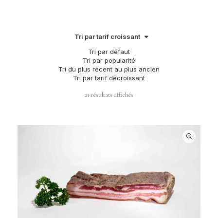
Tri par tarif croissant
Tri par défaut
Tri par popularité
Tri du plus récent au plus ancien
Tri par tarif décroissant
Trié
21 résultats affichés
par
prix
croissant