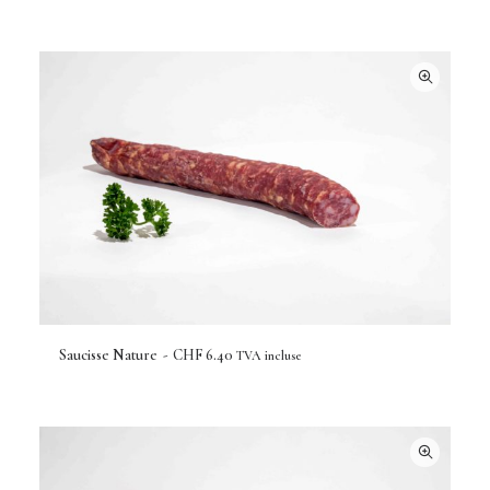
H
F
2
6
.
4
0
Saucisse Nature
CHF
6.40
TVA incluse
AJOUTER AU PANIER